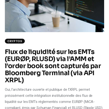
Climate
Markets
Tech
Reports
CRYPTOS
Flux de liquidité sur les EMTs
Shop
(EURØP, RLUSD) via l’AMM et
l’order book sont capturés par
Bloomberg Terminal (via API
XRPL)
Oui, l’architecture ouverte et publique de l’XRPL permet
précisément cette intégration institutionnelle des flux de
liquidité sur les EMTs réglementés comme EURØP (MiCA-
compliant, émis par Schuman Financial) et RLUSD (Ripple USD).