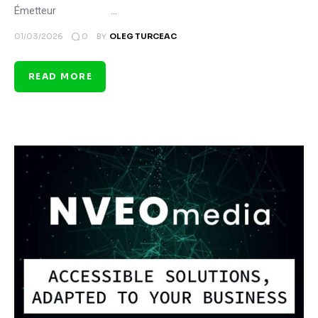
Émetteur …
0
01/03/2026
BY
OLEG TURCEAC
READ MORE