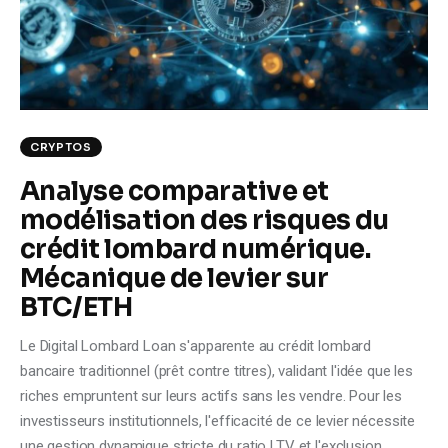
Climate
Markets
Tech
CRYPTOS
Reports
Analyse comparative et
modélisation des risques du
Shop
crédit lombard numérique.
Mécanique de levier sur
BTC/ETH
Le Digital Lombard Loan s'apparente au crédit lombard
bancaire traditionnel (prêt contre titres), validant l'idée que les
riches empruntent sur leurs actifs sans les vendre. Pour les
investisseurs institutionnels, l'efficacité de ce levier nécessite
une gestion dynamique stricte du ratio LTV et l'exclusion