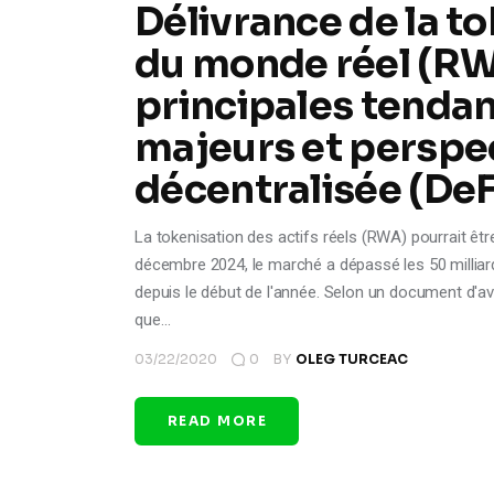
Délivrance de la to
du monde réel (RW
principales tendan
majeurs et perspec
décentralisée (DeF
La tokenisation des actifs réels (RWA) pourrait ê
décembre 2024, le marché a dépassé les 50 milliar
depuis le début de l'année. Selon un document d'av
que…
03/22/2020
0
BY
OLEG TURCEAC
READ MORE