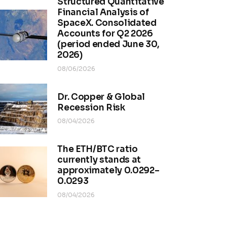
Structured Quantitative
Financial Analysis of
SpaceX. Consolidated
Accounts for Q2 2026
(period ended June 30,
2026)
08/06/2026
Dr. Copper & Global
Recession Risk
08/04/2026
The ETH/BTC ratio
currently stands at
approximately 0.0292–
0.0293
08/04/2026