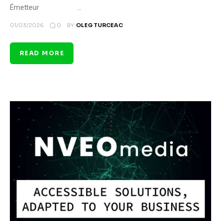
Émetteur …
0
01/03/2026
BY
OLEG TURCEAC
READ MORE