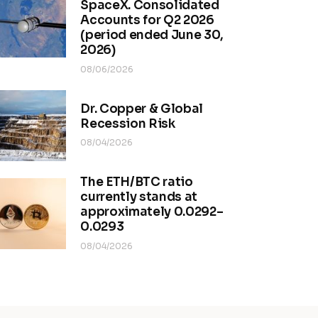
SpaceX. Consolidated
Accounts for Q2 2026
(period ended June 30,
2026)
08/06/2026
Dr. Copper & Global
Recession Risk
08/04/2026
The ETH/BTC ratio
currently stands at
approximately 0.0292–
0.0293
08/04/2026