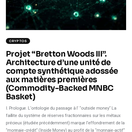
Climate
Markets
Tech
CRYPTOS
Reports
Projet “Bretton Woods III”.
Architecture d’une unité de
Shop
compte synthétique adossée
aux matières premières
(Commodity-Backed MNBC
Basket)
I. Prologue. L'ontologie du passage à l' "outside money" La
faillite du système de réserves fractionnaires sur les métaux
précieux (étudiée précédemment) marque l'effondrement de la
"monnaie-crédit" (Inside Money) au profit de la "monnaie-actif"