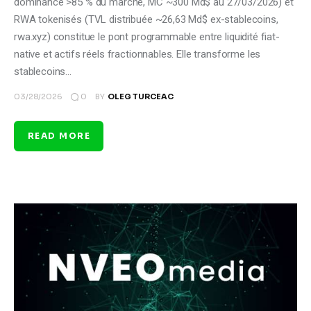
dominance >85 % du marché, MC ~300 Md$ au 27/03/2026) et
RWA tokenisés (TVL distribuée ~26,63 Md$ ex-stablecoins,
rwa.xyz) constitue le pont programmable entre liquidité fiat-
native et actifs réels fractionnables. Elle transforme les
stablecoins…
0
03/28/2026
BY
OLEG TURCEAC
READ MORE