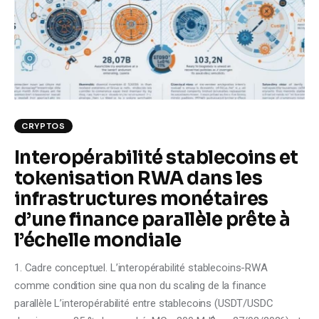
Climate
Markets
Tech
Reports
CRYPTOS
Interopérabilité stablecoins et
Shop
tokenisation RWA dans les
infrastructures monétaires
d’une finance parallèle prête à
l’échelle mondiale
1. Cadre conceptuel. L’interopérabilité stablecoins-RWA
comme condition sine qua non du scaling de la finance
parallèle L’interopérabilité entre stablecoins (USDT/USDC