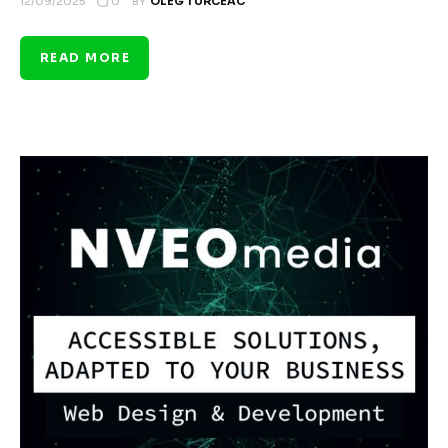
0
12/09/2025
BY
OLEG TURCEAC
READ MORE