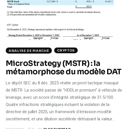
Climate
Markets
Tech
Reports
CRYPTOS
ANALYSE DE MARCHÉ
MicroStrategy (MSTR) : la
Shop
métamorphose du modèle DAT
Le dépôt SEC du 8 déc. 2025 révèle un pivot tactique masqué
de MSTR. La société passe de "HODLer premium" à véhicule de
leverage, avec un score d'intégrité stratégique de 31.5/100.
Quatre infractions stratégiques incluent la violation de la
directive de juillet 2025, un framework d'émission modifié
secrètement, et une dilution accélérée détruisant la valeur…