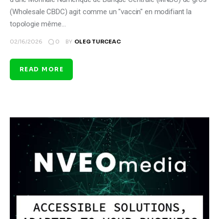
(Wholesale CBDC) agit comme un "vaccin" en modifiant la
topologie même…
0
02/16/2026
BY
OLEG TURCEAC
READ MORE