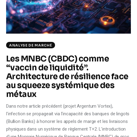
Climate
Markets
Tech
ANALYSE DE MARCHÉ
Reports
Les MNBC (CBDC) comme
“vaccin de liquidité”.
Shop
Architecture de résilience face
au squeeze systémique des
métaux
Dans notre article précédent (projet Argentum Vortex),
l'infection se propageait via l'incapacité des banques de lingots
(Bullion Banks) à honorer les appels de marge et les livraisons
physiques dans un système de règlement T+2. L'introduction
d'une Monnaie Numérique de Banque Centrale (MNBC) de gros