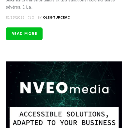
paiements transfrontaliers et des sanctions réglementaires
sévères. 3. La…
0
10/23/2025
BY
OLEG TURCEAC
READ MORE