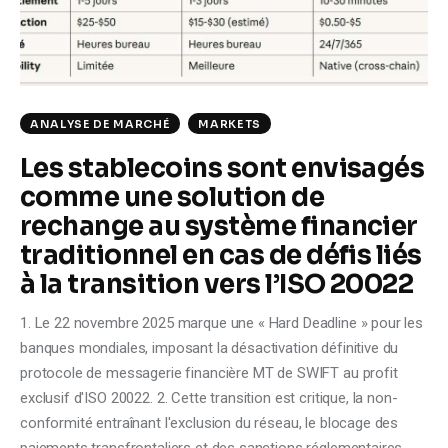
Climate
Markets
Tech
ANALYSE DE MARCHÉ
MARKETS
Les stablecoins sont envisagés
Reports
comme une solution de
Shop
rechange au système financier
traditionnel en cas de défis liés
à la transition vers l’ISO 20022
1. Le 22 novembre 2025 marque une « Hard Deadline » pour les
banques mondiales, imposant la désactivation définitive du
protocole de messagerie financière MT de SWIFT au profit
exclusif d'ISO 20022. 2. Cette transition est critique, la non-
conformité entraînant l'exclusion du réseau, le blocage des