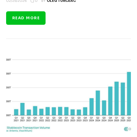
0
02/25/2026
BY
OLEG TURCEAC
READ MORE