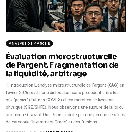
Climate
Markets
Tech
ANALYSE DE MARCHÉ
Reports
Évaluation microstructurelle
de l’argent. Fragmentation de
Shop
la liquidité, arbitrage
1. Introduction L'analyse microstructurelle de l'argent (XAG) en
février 2026 révèle une dislocation sans précédent entre les
prix "papier" (Futures COMEX) et les marchés de livraison
physique (SGE/SHFE). Nous observons une rupture de la loi du
prix unique (Law of One Price), induite par une pénurie de stock
de catégorie "Investment Grade" et des frictions…