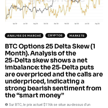
Climate
Markets
Tech
CRYPTOS
ANALYSE DE MARCHÉ
MARKETS
Reports
BTC Options 25 Delta Skew (1
Month). Analysis of the
Shop
25‑Delta skew shows a net
imbalance: the 25‑Delta puts
are overpriced and the calls are
underpriced, indicating a
strong bearish sentiment from
the “smart money”
❶ Sur BTC, le prix actuel $116k se situe au‑dessus d’un