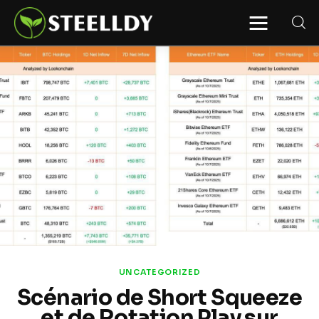
STEELLDY
Through Steelldy consulting company, I
assist companies, fintechs, and
institutions in two key areas: ◙
Economic and financial statistical
modeling via our DaaS & SaaS
software (macroeconomic index
platform). Analysis of the transition to
a multipolar world: stablecoins, gold,
copper, precious metals, industrial
metals, oil, dollars, euros, yuan, yen,
rubles, CBDC, BISIH, mBridge, Unified
Ledger, BRICS, and global regulations.
◙ Web3 Law & Taxation Legal and Tax
structuring of blockchain-based
projects, RWA, tokenization,
cryptocurrency (stablecoins, CBDC),
decentralized autonomous
organizations (DAO), MiCA
compliance, ISO 20022, AI,
MANBRIC/biotech technologies,
robotics, smart cities, and ESG
UNCATEGORIZED
taxonomy.
Scénario de Short Squeeze
et de Rotation Play sur