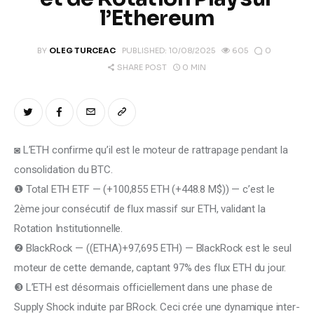
Climate
l’Ethereum
Markets
0
BY
OLEG TURCEAC
PUBLISHED:
10/08/2025
605
0 MIN
SHARE POST
Tech
Reports
◙ L’ETH confirme qu’il est le moteur de rattrapage pendant la 
Shop
consolidation du BTC.
❶ Total ETH ETF — (+100,855 ETH (+448.8 M$)) — c’est le 
2ème jour consécutif de flux massif sur ETH, validant la 
Rotation Institutionnelle.
❷ BlackRock — ((ETHA)+97,695 ETH) — BlackRock est le seul 
moteur de cette demande, captant 97% des flux ETH du jour.
❸ L’ETH est désormais officiellement dans une phase de 
Supply Shock induite par BRock. Ceci crée une dynamique inter-