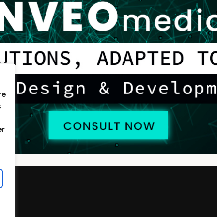
re
s
er
OUS