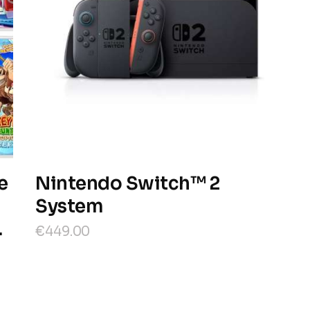
e
Nintendo Switch™ 2
System
.
€
449
.
00