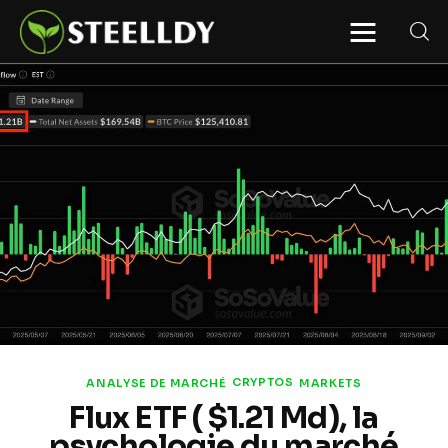
STEELLDY
Through Steelldy consulting company, I
assist companies, fintechs, and
institutions in two key areas: ◙
Economic and financial statistical
modeling via our DaaS & SaaS
software (macroeconomic index
platform). Analysis of the transition to
a multipolar world: stablecoins, gold,
copper, precious metals, industrial
metals, oil, dollars, euros, yuan, yen,
rubles, CBDC, BISIH, mBridge, Unified
Ledger, BRICS, and global regulations.
◙ Web3 Law & Taxation Legal and Tax
structuring of blockchain-based
projects, RWA, tokenization,
cryptocurrency (stablecoins, CBDC),
decentralized autonomous
organizations (DAO), MiCA
compliance, ISO 20022, AI,
MANBRIC/biotech technologies,
robotics, smart cities, and ESG
CRYPTOS
ANALYSE DE MARCHÉ
MARKETS
taxonomy.
Flux ETF ( $1.21 Md), la
psychologie du marché