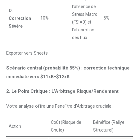
l’absence de
D.
Stress Macro
10%
5%
Correction
(FSI =0) et
Sévère
l’absorption
des flux.
Exporter vers Sheets
Scénario central (probabilité 55%) :
correction technique 
immédiate vers $11xK−$12xK
.
2. Le Point Critique : L’Arbitrage Risque/Rendement
Votre analyse offre une Feneˆtre d’Arbitrage cruciale :
Coût (Risque de
Bénéfice (Rallye
Action
Chute)
Structurel)