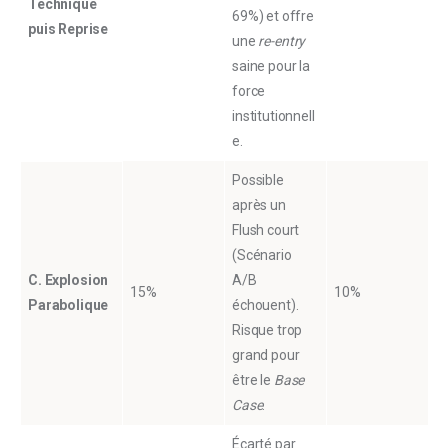
Technique
69%) et offre
puis Reprise
une
re-entry
saine pour la
force
institutionnell
e.
Possible
après un
Flush court
(Scénario
C. Explosion
A/B
15%
10%
Parabolique
échouent).
Risque trop
grand pour
être le
Base
Case
.
Écarté par