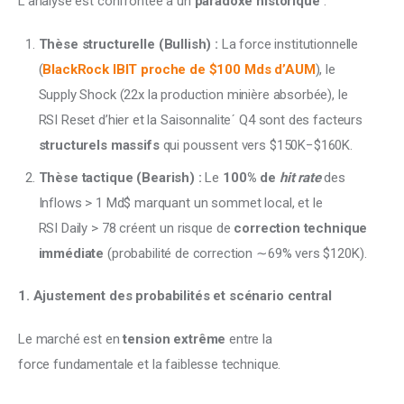
L’analyse est confrontée à un 
paradoxe historique
 :
Thèse structurelle (Bullish) :
La force institutionnelle
(
BlackRock IBIT proche de $100 Mds d’AUM
), le
Supply Shock (22x la production minière absorbée), le
RSI Reset d’hier et la Saisonnaliteˊ Q4 sont des facteurs
structurels massifs
qui poussent vers $150K−$160K.
Thèse tactique (Bearish) :
Le
100% de
hit rate
des
Inflows > 1 Md$ marquant un sommet local, et le
RSI Daily > 78 créent un risque de
correction technique
immédiate
(probabilité de correction ∼69% vers $120K).
1. Ajustement des probabilités et scénario central
Le marché est en 
tension extrême
 entre la 
force fundamentale et la faiblesse technique.