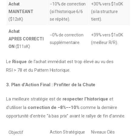
Achat
−10% de correction
+30% vers $1x0K
MAINTEANT
(si l’historique 6/6
(si la structure
($12xK)
se répète).
tient).
Achat
−0% de correction
+39% vers $1x0K
APRES CORRECTI
supplémentaire.
(meilleur R/R).
ON
($11xK)
Le 
Risque
 de l’achat immédiat est trop élevé au vu des 
RSI > 78 et du Pattern Historique.
3. Plan d’Action Final : Profiter de la Chute
La meilleure stratégie est de 
respecter l’historique
 et 
d’utiliser la 
correction de −8%−−10%
 comme la dernière 
opportunité d’entrée “à bas prix” avant le rallye de fin d’année.
Action Stratégique
Niveaux Clés
Objectif