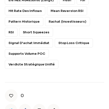
ENTRÉE AGRESSIVE (Longs)
Flush
FSI
Hit Rate Des Inflows
Mean Reversion RSI
Pattern Historique
Rachat (Investisseurs)
RSI
Short Squeezes
Signal D'achat Immédiat
Stop Loss Critique
Supports Volume POC
Verdicte Stratégique Unifié
0