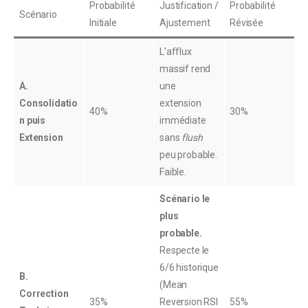
Probabilité
Justification /
Probabilité
Scénario
Initiale
Ajustement
Révisée
L’afflux
massif rend
A.
une
Consolidatio
extension
40%
30%
n puis
immédiate
Extension
sans
flush
peu probable.
Faible.
Scénario le
plus
probable.
Respecte le
6/6 historique
B.
(Mean
Correction
35%
Reversion RSI
55%