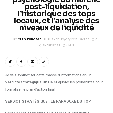
Climate
post-liquidation,
l’historique des tops
Markets
locaux, et l’analyse des
niveaux de liquidité
Tech
0
BY
OLEG TURCEAC
PUBLISHED:
10/08/2025
733
Reports
4 MIN
SHARE POST
Shop
Je vais synthétiser cette masse d’informations en un 
Verdicte Stratégique Unifié
 et ajuster les probabilités pour 
formaliser le plan d’action final.
VERDICT STRATÉGIQUE : LE PARADOXE DU TOP