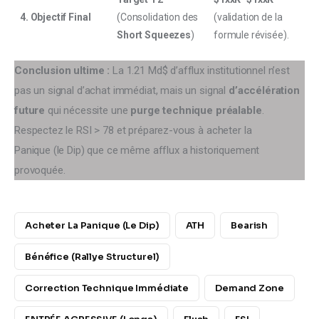
4. Objectif Final
(Consolidation des
(validation de la
Short Squeezes
)
formule révisée).
Conclusion ultime :
 La 1.21 Md$ d’afflux institutionnel n’est 
pas un signal d’achat immédiat, mais un signal 
d’accélération 
future
 qui nécessite une 
purge technique préalable
. 
Respectez le RSI > 78 et préparez-vous à acheter la 
Panique (le Dip) que ce même afflux a historiquement 
provoquée.
Acheter La Panique (le Dip)
ATH
Bearish
Bénéfice (Rallye Structurel)
Correction Technique Immédiate
Demand Zone