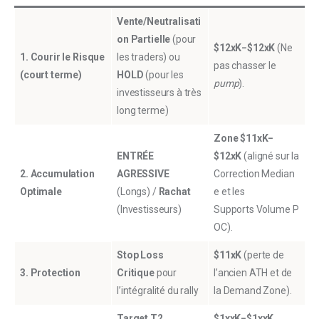
Vente/Neutralisati
on Partielle
(pour
$12xK−$12xK
(Ne
1. Courir le Risque
les traders) ou
pas chasser le
(court terme)
HOLD
(pour les
pump
).
investisseurs à très
long terme)
Zone $11xK−
ENTRÉE
$12xK
(aligné sur la
2. Accumulation
AGRESSIVE
Correction Median
Optimale
(Longs) /
Rachat
e et les
(Investisseurs)
Supports Volume P
OC).
Stop Loss
$11xK
(perte de
3. Protection
Critique
pour
l’ancien ATH et de
l’intégralité du rally
la Demand Zone).
Target T2
$1xxK−$1xxK