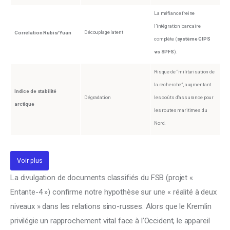
La méfiance freine
l’intégration bancaire
Découplage latent
Corrélation Rubis/Yuan
complète (
système CIPS
vs SPFS
).
Risque de “militarisation de
la recherche”, augmentant
Indice de stabilité
Dégradation
les coûts d’assurance pour
arctique
les routes maritimes du
Nord.
Voir plus
La divulgation de documents classifiés du FSB (projet « 
Entante-4 ») confirme notre hypothèse sur une « réalité à deux 
niveaux » dans les relations sino-russes. Alors que le Kremlin 
privilégie un rapprochement vital face à l’Occident, le appareil 