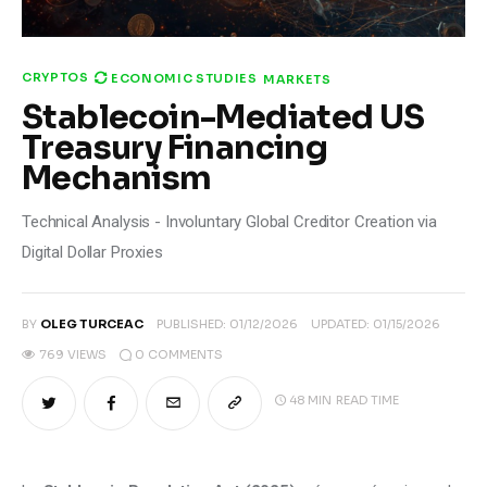
CRYPTOS
ECONOMIC STUDIES
MARKETS
Stablecoin-Mediated US
Treasury Financing
Mechanism
Technical Analysis - Involuntary Global Creditor Creation via
Digital Dollar Proxies
BY
OLEG TURCEAC
PUBLISHED:
01/12/2026
UPDATED:
01/15/2026
0
COMMENTS
769
VIEWS
48 MIN
READ TIME