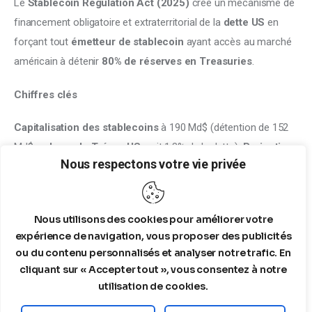
Le 
Stablecoin Regulation Act (2025)
 crée un mécanisme de 
financement obligatoire et extraterritorial de la 
dette US
 en 
forçant tout 
émetteur de stablecoin
 ayant accès au marché 
américain à détenir 
80% de réserves en Treasuries
.
Chiffres clés
Capitalisation des stablecoins 
à 190 Md$ (détention de 152 
Md$ en
 bons du Trésor US
, soit 1.8% de la dette). 
Projection 
Nous respectons votre vie privée
pour 2028
 est de 2 300 Md$ de capitalisation, 1 840 Md$ en 
bons, couvrant 45% des émissions nettes US 2026-2028. 
Impact systémique 
avec une nouvelle demande structurelle 
Nous utilisons des cookies pour améliorer votre
expérience de navigation, vous proposer des publicités
de 1.7T$ (2026-2028), compression des rendements 1-3 ans 
ou du contenu personnalisés et analyser notre trafic. En
(-40/-80 bps), dollarisation numérique dans 140+ pays et levier 
cliquant sur « Accepter tout », vous consentez à notre
géopolitique par financement extraterritorial forcé.
utilisation de cookies.
Le 
mécanisme de l’USDC
 repose sur trois étapes clés. 