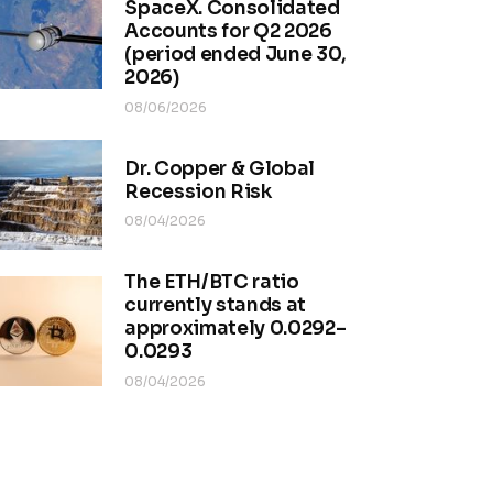
SpaceX. Consolidated
Accounts for Q2 2026
(period ended June 30,
2026)
08/06/2026
Dr. Copper & Global
Recession Risk
08/04/2026
The ETH/BTC ratio
currently stands at
approximately 0.0292–
0.0293
08/04/2026