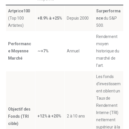
Artprice100
Surperforma
(Top 100
+8.9% à +25%
Depuis 2000
nce
du S&P
Artistes)
500.
Rendement
Performanc
moyen
e Moyenne
∼
+7%
Annuel
historique du
Marché
marché de
l’art.
Les fonds
d’investissem
ent ciblent un
Taux de
Rendement
Objectif des
Interne (TRI)
+12% à +20%
2 à 10 ans
Fonds (TRI
nettement
cible)
supérieur à la