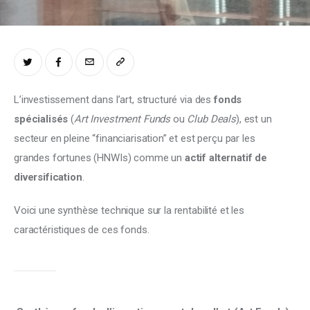
Climate
Markets
Tech
L’investissement dans l’art, structuré via des 
fonds 
Reports
spécialisés
 (
Art Investment Funds
 ou 
Club Deals
), est un 
secteur en pleine “financiarisation” et est perçu par les 
Shop
grandes fortunes (HNWIs) comme un 
actif alternatif de 
diversification
.
Voici une synthèse technique sur la rentabilité et les 
caractéristiques de ces fonds.