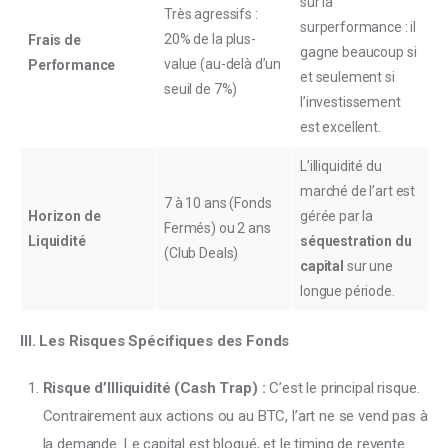
sur la
Très agressifs :
surperformance : il
20% de la plus-
Frais de
gagne beaucoup si
value (au-delà d’un
Performance
et seulement si
seuil de 7%)
l’investissement
est excellent.
L’illiquidité du
marché de l’art est
7 à 10 ans (Fonds
Horizon de
gérée par la
Fermés) ou 2 ans
Liquidité
séquestration du
(Club Deals)
capital
sur une
longue période.
III. Les Risques Spécifiques des Fonds
Risque d’Illiquidité (Cash Trap) :
C’est le principal risque.
Contrairement aux actions ou au BTC, l’art ne se vend pas à
la demande. Le capital est bloqué, et le timing de revente